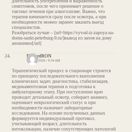
длительность употребления и выраженность
симптомов, после чего принимает решение о
тактике лечения при алкоголизме. Важно, что
терапия начинается сразу после осмотра, а при
необходимости можно заранее заказать выезд
специалистов.
Разобраться лучше – [url=https://vyvod-iz-zapoya-na-
domu-sankt-peterburg-9.ru/]вывод из запоя на дому
анонимно[/url]
RichardRON
MAY 7, 2026 / 9:34 AM
Терапевтический процесс в стационаре строится
по принципу последовательного выполнения
клинических задач: диагностика, стабилизация,
медикаментозная терапия и подготовка к
амбулаторному этапу. При поступлении врач
проводит детальный осмотр, собирает анамнез,
оценивает неврологический статус и при
необходимости назначает лабораторные
исследования. На основе полученных данных
формируется индивидуальный протокол,
учитывающий возраст, длительность
интоксикации, наличие сопутствующих патологий