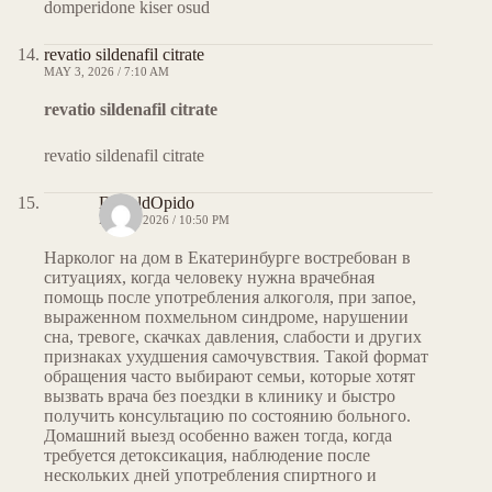
domperidone kiser osud
revatio sildenafil citrate
MAY 3, 2026 / 7:10 AM
revatio sildenafil citrate
revatio sildenafil citrate
DonaldOpido
MAY 6, 2026 / 10:50 PM
Нарколог на дом в Екатеринбурге востребован в
ситуациях, когда человеку нужна врачебная
помощь после употребления алкоголя, при запое,
выраженном похмельном синдроме, нарушении
сна, тревоге, скачках давления, слабости и других
признаках ухудшения самочувствия. Такой формат
обращения часто выбирают семьи, которые хотят
вызвать врача без поездки в клинику и быстро
получить консультацию по состоянию больного.
Домашний выезд особенно важен тогда, когда
требуется детоксикация, наблюдение после
нескольких дней употребления спиртного и