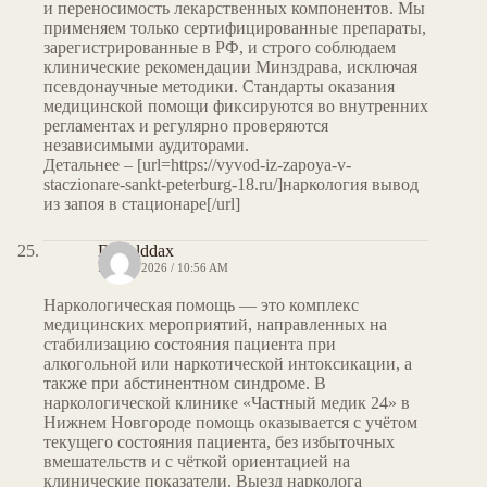
и переносимость лекарственных компонентов. Мы
применяем только сертифицированные препараты,
зарегистрированные в РФ, и строго соблюдаем
клинические рекомендации Минздрава, исключая
псевдонаучные методики. Стандарты оказания
медицинской помощи фиксируются во внутренних
регламентах и регулярно проверяются
независимыми аудиторами.
Детальнее – [url=https://vyvod-iz-zapoya-v-
staczionare-sankt-peterburg-18.ru/]наркология вывод
из запоя в стационаре[/url]
Donalddax
MAY 7, 2026 / 10:56 AM
Наркологическая помощь — это комплекс
медицинских мероприятий, направленных на
стабилизацию состояния пациента при
алкогольной или наркотической интоксикации, а
также при абстинентном синдроме. В
наркологической клинике «Частный медик 24» в
Нижнем Новгороде помощь оказывается с учётом
текущего состояния пациента, без избыточных
вмешательств и с чёткой ориентацией на
клинические показатели. Выезд нарколога