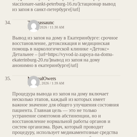
staczionare-sankt-peterburg-16.ru/]стационар вывод
из запоя в санкт-петербурге[/url]
Thomassaunc
MAY 8, 2026 / 11:30 AM
Вывод из запоя на дому в Екатеринбурге: срочное
восстановление, детоксикация и медицинская
помощь в наркологической клинике «Детокс»
Детальнее – [url=https://vyvod-iz-zapoya-na-domu-
ekaterinburg-20.ru/]вывод из запоя на дому
анонимно в екатеринбурге[/url]
MichealOwers
MAY 12, 2026 / 1:39 AM
Процедура вывода из запоя на дому включает
несколько этапов, каждый из которых имеет
важное значение для общего улучшения состояния
пациента. Главная цель — это не только
устранение симптомов абстиненции, но и
восстановление нормальной работы органов и
систем организма. Врач, который проводит
процедуру, использует медикаментозные средства