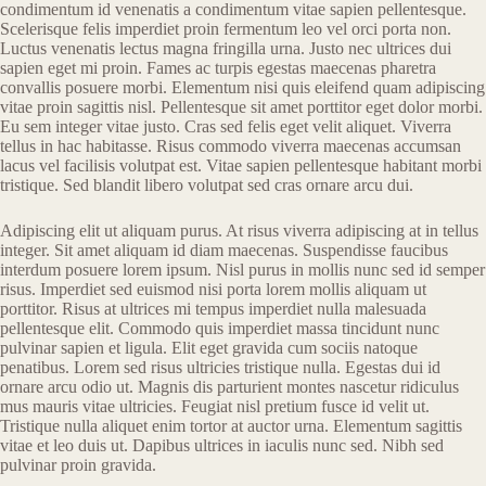
condimentum id venenatis a condimentum vitae sapien pellentesque.
Scelerisque felis imperdiet proin fermentum leo vel orci porta non.
Luctus venenatis lectus magna fringilla urna. Justo nec ultrices dui
sapien eget mi proin. Fames ac turpis egestas maecenas pharetra
convallis posuere morbi. Elementum nisi quis eleifend quam adipiscing
vitae proin sagittis nisl. Pellentesque sit amet porttitor eget dolor morbi.
Eu sem integer vitae justo. Cras sed felis eget velit aliquet. Viverra
tellus in hac habitasse. Risus commodo viverra maecenas accumsan
lacus vel facilisis volutpat est. Vitae sapien pellentesque habitant morbi
tristique. Sed blandit libero volutpat sed cras ornare arcu dui.
Adipiscing elit ut aliquam purus. At risus viverra adipiscing at in tellus
integer. Sit amet aliquam id diam maecenas. Suspendisse faucibus
interdum posuere lorem ipsum. Nisl purus in mollis nunc sed id semper
risus. Imperdiet sed euismod nisi porta lorem mollis aliquam ut
porttitor. Risus at ultrices mi tempus imperdiet nulla malesuada
pellentesque elit. Commodo quis imperdiet massa tincidunt nunc
pulvinar sapien et ligula. Elit eget gravida cum sociis natoque
penatibus. Lorem sed risus ultricies tristique nulla. Egestas dui id
ornare arcu odio ut. Magnis dis parturient montes nascetur ridiculus
mus mauris vitae ultricies. Feugiat nisl pretium fusce id velit ut.
Tristique nulla aliquet enim tortor at auctor urna. Elementum sagittis
vitae et leo duis ut. Dapibus ultrices in iaculis nunc sed. Nibh sed
pulvinar proin gravida.