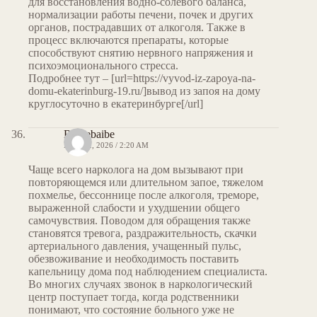
для восстановления водно-солевого баланса,
нормализации работы печени, почек и других
органов, пострадавших от алкоголя. Также в
процесс включаются препараты, которые
способствуют снятию нервного напряжения и
психоэмоционального стресса.
Подробнее тут – [url=https://vyvod-iz-zapoya-na-
domu-ekaterinburg-19.ru/]вывод из запоя на дому
круглосуточно в екатеринбурге[/url]
Brucebaibe
MAY 12, 2026 / 2:20 AM
Чаще всего нарколога на дом вызывают при
повторяющемся или длительном запое, тяжелом
похмелье, бессоннице после алкоголя, треморе,
выраженной слабости и ухудшении общего
самочувствия. Поводом для обращения также
становятся тревога, раздражительность, скачки
артериального давления, учащенный пульс,
обезвоживание и необходимость поставить
капельницу дома под наблюдением специалиста.
Во многих случаях звонок в наркологический
центр поступает тогда, когда родственники
понимают, что состояние больного уже не