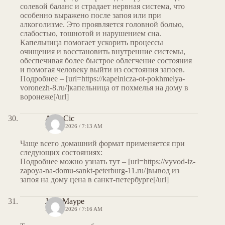
солевой баланс и страдает нервная система, что
особенно выражено после запоя или при
алкоголизме. Это проявляется головной болью,
слабостью, тошнотой и нарушением сна.
Капельница помогает ускорить процессы
очищения и восстановить внутренние системы,
обеспечивая более быстрое облегчение состояния
и помогая человеку выйти из состояния запоев.
Подробнее – [url=https://kapelnicza-ot-pokhmelya-
voronezh-8.ru/]капельница от похмелья на дому в
воронеже[/url]
AlvinCic
MAY 8, 2026 / 7:13 AM
Чаще всего домашний формат применяется при
следующих состояниях:
Подробнее можно узнать тут – [url=https://vyvod-iz-
zapoya-na-domu-sankt-peterburg-11.ru/]вывод из
запоя на дому цена в санкт-петербурге[/url]
JorgeMaype
MAY 8, 2026 / 7:16 AM