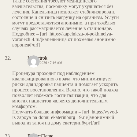
Такие состояния требуют медицинского
вмешательства, поскольку могут ухудшаться без
лечения. Капельница позволяет стабилизировать
состояние и снизить нагрузку на организм. Услуги
могут предоставляться анонимно, а при тяжёлых
случаях рассматривается лечение в стационаре.
Подробнее – [url=https://kapelnicza-ot-pokhmelya-
voronezh-4.ru/]капельница от похмелья анонимно
воронеж[/url]
Hubertrok
MAY 8, 2026 / 7:16 AM
Процедура проходит под наблюдением
квалифицированного врача, что минимизирует
риски для здоровья пациента и помогает ускорить
процесс восстановления. Важно, что такой подход
позволяет избежать госпитализации, что для
многих пациентов является дополнительным
комфортом.
Получить больше информации – [url=https://vyvod-
iz-zapoya-na-domu-ekaterinburg-19.ru/]анонимный
вывод из запоя на дому екатеринбург[/url]
RobertCleme