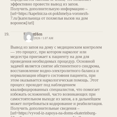
эффективно провести вывод из запоя.
Получить дополнительную информацию –
[url=https://kapelnicza-ot-pokhmelya-voronezh-
7.ru/]капельница от похмелья вызов на дом
воронеж[/url]
EverettHen
MAY 7, 2026 / 1:07 AM
Вывод из запоя на дому с медицинским контролем
— это процесс, при котором нарколог или
медсестра приезжает к пациенту на дом для
проведения необходимых процедур. Основной
задачей является снятие абстинентного синдрома,
восстановление водно-электролитного баланса и
нормализация общего состояния пациента, при
этом оказывается наркологическая помощь. Этот
процесс проходит под наблюдением
квалифицированных специалистов, что помогает
избежать осложнений, часто возникающих при
самостоятельном выходе из запоя, а в дальнейшем
может потребоваться кодирование и реабилитация.
Получить дополнительные сведения –
[url=https://vyvod-iz-zapoya-na-domu-ekaterinburg-