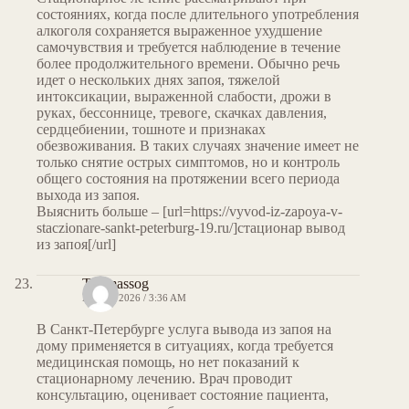
состояниях, когда после длительного употребления
алкоголя сохраняется выраженное ухудшение
самочувствия и требуется наблюдение в течение
более продолжительного времени. Обычно речь
идет о нескольких днях запоя, тяжелой
интоксикации, выраженной слабости, дрожи в
руках, бессоннице, тревоге, скачках давления,
сердцебиении, тошноте и признаках
обезвоживания. В таких случаях значение имеет не
только снятие острых симптомов, но и контроль
общего состояния на протяжении всего периода
выхода из запоя.
Выяснить больше – [url=https://vyvod-iz-zapoya-v-
staczionare-sankt-peterburg-19.ru/]стационар вывод
из запоя[/url]
Thomassog
MAY 7, 2026 / 3:36 AM
В Санкт-Петербурге услуга вывода из запоя на
дому применяется в ситуациях, когда требуется
медицинская помощь, но нет показаний к
стационарному лечению. Врач проводит
консультацию, оценивает состояние пациента,