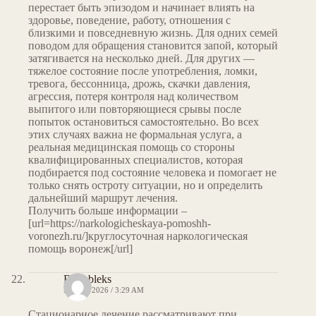
перестает быть эпизодом и начинает влиять на
здоровье, поведение, работу, отношения с
близкими и повседневную жизнь. Для одних семей
поводом для обращения становится запой, который
затягивается на несколько дней. Для других —
тяжелое состояние после употребления, ломки,
тревога, бессонница, дрожь, скачки давления,
агрессия, потеря контроля над количеством
выпитого или повторяющиеся срывы после
попыток остановиться самостоятельно. Во всех
этих случаях важна не формальная услуга, а
реальная медицинская помощь со стороны
квалифицированных специалистов, которая
подбирается под состояние человека и помогает не
только снять остроту ситуации, но и определить
дальнейший маршрут лечения.
Получить больше информации –
[url=https://narkologicheskaya-pomoshh-
voronezh.ru/]круглосуточная наркологическая
помощь воронеж[/url]
Brianbleks
MAY 7, 2026 / 3:29 AM
Стационарное лечение рассматривают при