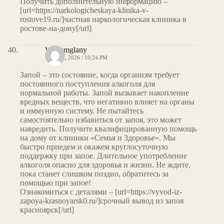
Получить дополнительную информацию –
[url=https://narkologicheskaya-klinika-v-
rostove19.ru/]частная наркологическая клиника в
ростове-на-дону[/url]
Williamglany
MAY 12, 2026 / 10:24 PM
Запой – это состояние, когда организм требует
постоянного поступления алкоголя для
нормальной работы. Запой вызывает накопление
вредных веществ, что негативно влияет на органы
и иммунную систему. Не пытайтесь
самостоятельно избавиться от запоя, это может
навредить. Получите квалифицированную помощь
на дому от клиники «Семья и Здоровье». Мы
быстро приедем и окажем круглосуточную
поддержку при запое. Длительное употребление
алкоголя опасно для здоровья и жизни. Не ждите,
пока станет слишком поздно, обратитесь за
помощью при запое!
Ознакомиться с деталями – [url=https://vyvod-iz-
zapoya-krasnoyarsk0.ru/]срочный вывод из запоя
красноярск[/url]