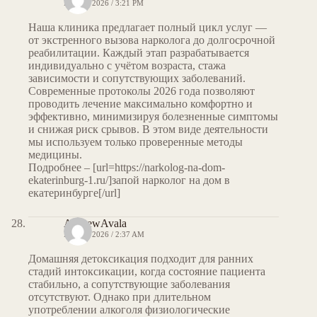
MAY 7, 2026 / 3:21 PM
Наша клиника предлагает полный цикл услуг —
от экстренного вызова нарколога до долгосрочной
реабилитации. Каждый этап разрабатывается
индивидуально с учётом возраста, стажа
зависимости и сопутствующих заболеваний.
Современные протоколы 2026 года позволяют
проводить лечение максимально комфортно и
эффективно, минимизируя болезненные симптомы
и снижая риск срывов. В этом виде деятельности
мы используем только проверенные методы
медицины.
Подробнее – [url=https://narkolog-na-dom-
ekaterinburg-1.ru/]запой нарколог на дом в
екатеринбурге[/url]
AndrewAvala
MAY 8, 2026 / 2:37 AM
Домашняя детоксикация подходит для ранних
стадий интоксикации, когда состояние пациента
стабильно, а сопутствующие заболевания
отсутствуют. Однако при длительном
употреблении алкоголя физиологические