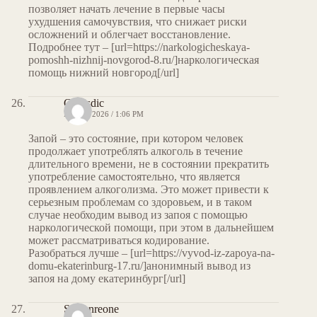
позволяет начать лечение в первые часы
ухудшения самочувствия, что снижает риски
осложнений и облегчает восстановление.
Подробнее тут – [url=https://narkologicheskaya-
pomoshh-nizhnij-novgorod-8.ru/]наркологическая
помощь нижний новгород[/url]
Curtisdic
MAY 7, 2026 / 1:06 PM
Запой – это состояние, при котором человек
продолжает употреблять алкоголь в течение
длительного времени, не в состоянии прекратить
употребление самостоятельно, что является
проявлением алкоголизма. Это может привести к
серьезным проблемам со здоровьем, и в таком
случае необходим вывод из запоя с помощью
наркологической помощи, при этом в дальнейшем
может рассматриваться кодирование.
Разобраться лучше – [url=https://vyvod-iz-zapoya-na-
domu-ekaterinburg-17.ru/]анонимный вывод из
запоя на дому екатеринбург[/url]
Stevenreone