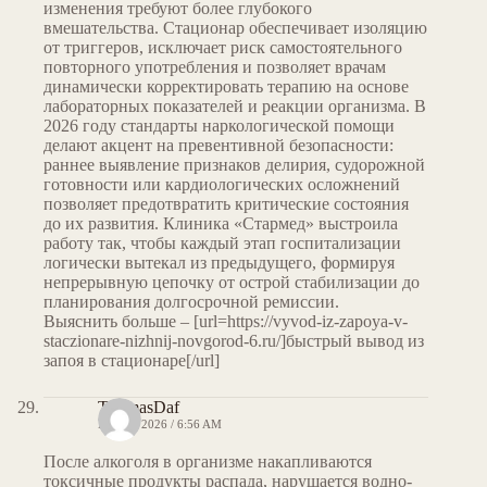
изменения требуют более глубокого
вмешательства. Стационар обеспечивает изоляцию
от триггеров, исключает риск самостоятельного
повторного употребления и позволяет врачам
динамически корректировать терапию на основе
лабораторных показателей и реакции организма. В
2026 году стандарты наркологической помощи
делают акцент на превентивной безопасности:
раннее выявление признаков делирия, судорожной
готовности или кардиологических осложнений
позволяет предотвратить критические состояния
до их развития. Клиника «Стармед» выстроила
работу так, чтобы каждый этап госпитализации
логически вытекал из предыдущего, формируя
непрерывную цепочку от острой стабилизации до
планирования долгосрочной ремиссии.
Выяснить больше – [url=https://vyvod-iz-zapoya-v-
staczionare-nizhnij-novgorod-6.ru/]быстрый вывод из
запоя в стационаре[/url]
ThomasDaf
MAY 8, 2026 / 6:56 AM
После алкоголя в организме накапливаются
токсичные продукты распада, нарушается водно-