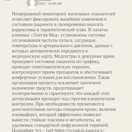
MAY 8, 2026 / 10:08 AM
Непрерывный мониторинг витальных показателей
позволяет фиксировать малейшие изменения в
состоянии пациента и своевременно вносить
коррективы в терапевтический план. В палатах
клиники «Элегия Мед» установлены системы
отслеживания частоты пульса, сатурации,
температуры и артериального давления, данные с
которых автоматически передаются в
медицинскую карту. Медсестры и дежурные врачи
проверяют состояние пациента по графику,
проводят симптоматическую терапию,
контролируют прием препаратов и обеспечивают
комфортные условия для восстановления. Такая
организация процесса исключает хаотичное
назначение средств, предотвращает
полипрагмазию и гарантирует, что каждый этап
детоксикации проходит под строгим клиническим
контролем. При необходимости применяются
дополнительные методы очищения крови, включая
плазмаферез, который эффективно помогает
вывести стойкие токсины и метаболиты, не
удаляемые стандартной инфузионной терапией.
Подробнее тут – [url=https://vyvod-iz-zapoya-v-