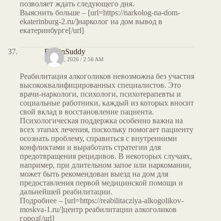
позволяет ждать следующего дня.
Выяснить больше – [url=https://narkolog-na-dom-
ekaterinburg-2.ru/]нарколог на дом вывод в
екатеринбурге[/url]
EdwinSuddy
MAY 12, 2026 / 2:56 AM
Реабилитация алкоголиков невозможна без участия
высококвалифицированных специалистов. Это
врачи-наркологи, психологи, психотерапевты и
социальные работники, каждый из которых вносит
свой вклад в восстановление пациента.
Психологическая поддержка особенно важна на
всех этапах лечения, поскольку помогает пациенту
осознать проблему, справиться с внутренними
конфликтами и выработать стратегии для
предотвращения рецидивов. В некоторых случаях,
например, при длительном запое или наркомании,
может быть рекомендован выезд на дом для
предоставления первой медицинской помощи и
дальнейшей реабилитации.
Подробнее – [url=https://reabilitacziya-alkogolikov-
moskva-1.ru/]центр реабилитации алкоголиков
город[/url]