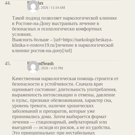
Brianlax
MAY 13, 2026 / 11:54 AM
Такой подход позволяет наркологической клинике
в Ростове-на-Дону выстраивать лечение в
безопасных и психологически комфортных
условиях.
Выяснить больше – [url=https://narkologicheskaya-
klinika-v-rostove19.ru/]лечение в наркологической
клинике ростов-на-дону[/url]
BernardSeash
MAY 13, 2026 / 4:32 PM
Качественная наркологическая помощь строится от
безопасности к устойчивости. Сначала врач
оценивает состояние: длительность употребления,
выраженность интоксикации и отмены, давление
и пульс, признаки обезвоживания, характер сна,
уровень тревоги, наличие хронических
заболеваний и препаратов, которые уже
принимались дома. Затем выбирается формат
лечения — стационарный, амбулаторный или
выездной — исходя из рисков, а не из удобства.
Это принципиально: при нестабильных