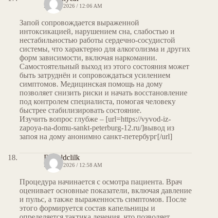
MAY 7, 2026 / 12:06 AM
Запой сопровождается выраженной
интоксикацией, нарушением сна, слабостью и
нестабильностью работы сердечно-сосудистой
системы, что характерно для алкоголизма и других
форм зависимости, включая наркомании.
Самостоятельный выход из этого состояния может
быть затруднён и сопровождаться усилением
симптомов. Медицинская помощь на дому
позволяет снизить риски и начать восстановление
под контролем специалиста, помогая человеку
быстрее стабилизировать состояние.
Изучить вопрос глубже – [url=https://vyvod-iz-
zapoya-na-domu-sankt-peterburg-12.ru/]вывод из
запоя на дому анонимно санкт-петербург[/url]
Donaldclilk
MAY 7, 2026 / 12:58 AM
Процедура начинается с осмотра пациента. Врач
оценивает основные показатели, включая давление
и пульс, а также выраженность симптомов. После
этого формируется состав капельницы и
определяется тактика лечения, что позволяет