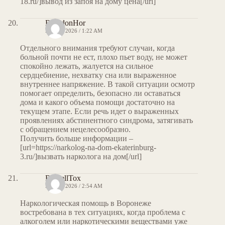
18.ru/]вывод из запоя на дому цена[/url]
BrandonHor
MAY 7, 2026 / 1:22 AM
Отдельного внимания требуют случаи, когда
больной почти не ест, плохо пьет воду, не может
спокойно лежать, жалуется на сильное
сердцебиение, нехватку сна или выраженное
внутреннее напряжение. В такой ситуации осмотр
помогает определить, безопасно ли оставаться
дома и какого объема помощи достаточно на
текущем этапе. Если речь идет о выраженных
проявлениях абстинентного синдрома, затягивать
с обращением нецелесообразно.
Получить больше информации –
[url=https://narkolog-na-dom-ekaterinburg-
3.ru/]вызвать нарколога на дом[/url]
RussellTox
MAY 7, 2026 / 2:54 AM
Наркологическая помощь в Воронеже
востребована в тех ситуациях, когда проблема с
алкоголем или наркотическими веществами уже