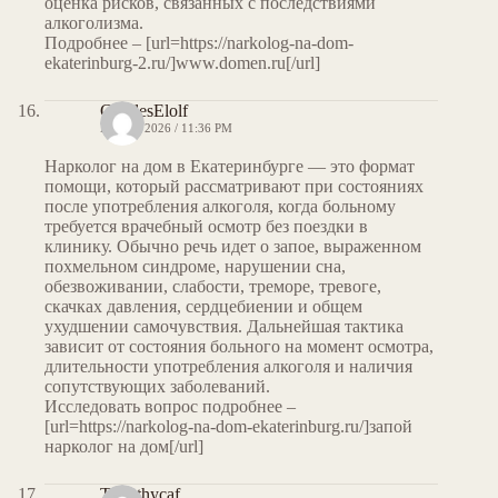
оценка рисков, связанных с последствиями
алкоголизма.
Подробнее – [url=https://narkolog-na-dom-
ekaterinburg-2.ru/]www.domen.ru[/url]
CharlesElolf
MAY 6, 2026 / 11:36 PM
Нарколог на дом в Екатеринбурге — это формат
помощи, который рассматривают при состояниях
после употребления алкоголя, когда больному
требуется врачебный осмотр без поездки в
клинику. Обычно речь идет о запое, выраженном
похмельном синдроме, нарушении сна,
обезвоживании, слабости, треморе, тревоге,
скачках давления, сердцебиении и общем
ухудшении самочувствия. Дальнейшая тактика
зависит от состояния больного на момент осмотра,
длительности употребления алкоголя и наличия
сопутствующих заболеваний.
Исследовать вопрос подробнее –
[url=https://narkolog-na-dom-ekaterinburg.ru/]запой
нарколог на дом[/url]
Timothycaf