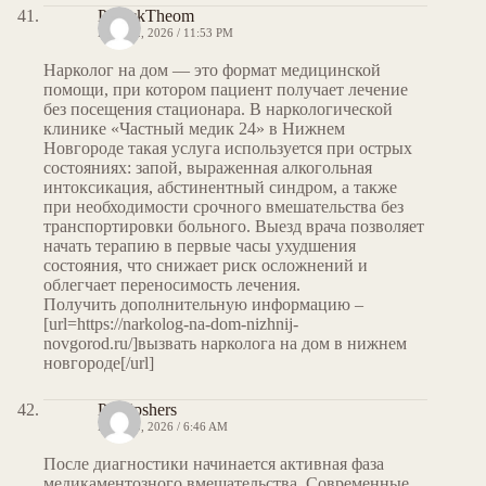
PatrickTheom
MAY 12, 2026 / 11:53 PM
Нарколог на дом — это формат медицинской
помощи, при котором пациент получает лечение
без посещения стационара. В наркологической
клинике «Частный медик 24» в Нижнем
Новгороде такая услуга используется при острых
состояниях: запой, выраженная алкогольная
интоксикация, абстинентный синдром, а также
при необходимости срочного вмешательства без
транспортировки больного. Выезд врача позволяет
начать терапию в первые часы ухудшения
состояния, что снижает риск осложнений и
облегчает переносимость лечения.
Получить дополнительную информацию –
[url=https://narkolog-na-dom-nizhnij-
novgorod.ru/]вызвать нарколога на дом в нижнем
новгороде[/url]
Phillipshers
MAY 13, 2026 / 6:46 AM
После диагностики начинается активная фаза
медикаментозного вмешательства. Современные