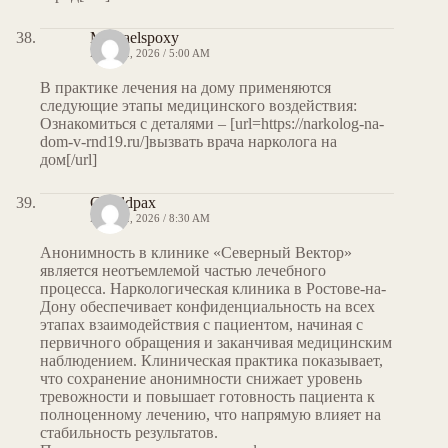
Michaelspoxy
MAY 12, 2026 / 5:00 AM
В практике лечения на дому применяются
следующие этапы медицинского воздействия:
Ознакомиться с деталями – [url=https://narkolog-na-
dom-v-rnd19.ru/]вызвать врача нарколога на
дом[/url]
Geraldpax
MAY 12, 2026 / 8:30 AM
Анонимность в клинике «Северный Вектор»
является неотъемлемой частью лечебного
процесса. Наркологическая клиника в Ростове-на-
Дону обеспечивает конфиденциальность на всех
этапах взаимодействия с пациентом, начиная с
первичного обращения и заканчивая медицинским
наблюдением. Клиническая практика показывает,
что сохранение анонимности снижает уровень
тревожности и повышает готовность пациента к
полноценному лечению, что напрямую влияет на
стабильность результатов.