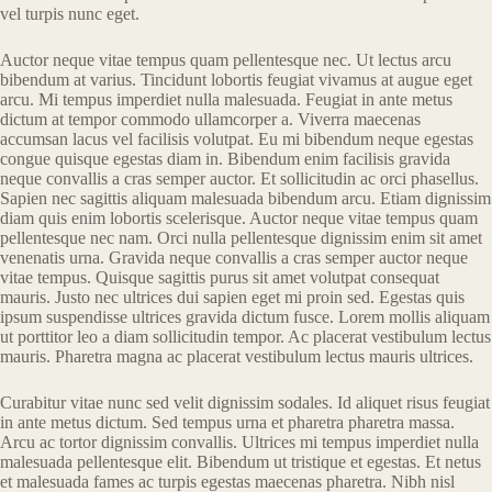
vel turpis nunc eget.
Auctor neque vitae tempus quam pellentesque nec. Ut lectus arcu
bibendum at varius. Tincidunt lobortis feugiat vivamus at augue eget
arcu. Mi tempus imperdiet nulla malesuada. Feugiat in ante metus
dictum at tempor commodo ullamcorper a. Viverra maecenas
accumsan lacus vel facilisis volutpat. Eu mi bibendum neque egestas
congue quisque egestas diam in. Bibendum enim facilisis gravida
neque convallis a cras semper auctor. Et sollicitudin ac orci phasellus.
Sapien nec sagittis aliquam malesuada bibendum arcu. Etiam dignissim
diam quis enim lobortis scelerisque. Auctor neque vitae tempus quam
pellentesque nec nam. Orci nulla pellentesque dignissim enim sit amet
venenatis urna. Gravida neque convallis a cras semper auctor neque
vitae tempus. Quisque sagittis purus sit amet volutpat consequat
mauris. Justo nec ultrices dui sapien eget mi proin sed. Egestas quis
ipsum suspendisse ultrices gravida dictum fusce. Lorem mollis aliquam
ut porttitor leo a diam sollicitudin tempor. Ac placerat vestibulum lectus
mauris. Pharetra magna ac placerat vestibulum lectus mauris ultrices.
Curabitur vitae nunc sed velit dignissim sodales. Id aliquet risus feugiat
in ante metus dictum. Sed tempus urna et pharetra pharetra massa.
Arcu ac tortor dignissim convallis. Ultrices mi tempus imperdiet nulla
malesuada pellentesque elit. Bibendum ut tristique et egestas. Et netus
et malesuada fames ac turpis egestas maecenas pharetra. Nibh nisl