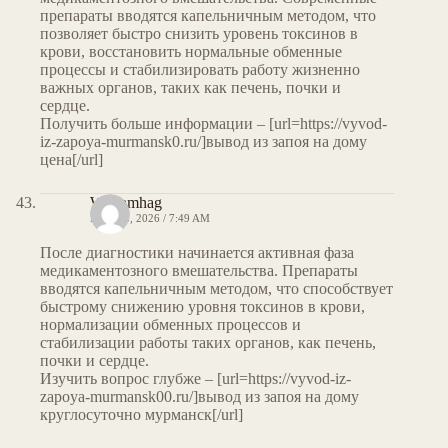
препараты вводятся капельничным методом, что
позволяет быстро снизить уровень токсинов в
крови, восстановить нормальные обменные
процессы и стабилизировать работу жизненно
важных органов, таких как печень, почки и
сердце.
Получить больше информации – [url=https://vyvod-
iz-zapoya-murmansk0.ru/]вывод из запоя на дому
цена[/url]
Williamhag
MAY 13, 2026 / 7:49 AM
После диагностики начинается активная фаза
медикаментозного вмешательства. Препараты
вводятся капельничным методом, что способствует
быстрому снижению уровня токсинов в крови,
нормализации обменных процессов и
стабилизации работы таких органов, как печень,
почки и сердце.
Изучить вопрос глубже – [url=https://vyvod-iz-
zapoya-murmansk00.ru/]вывод из запоя на дому
круглосуточно мурманск[/url]